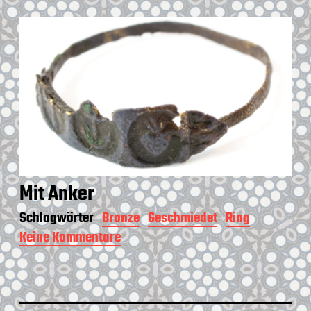
N
u
b
b
s
i
Mit Anker
Schlagwörter
Bronze
Geschmiedet
Ring
Keine Kommentare
z
u
M
i
t
A