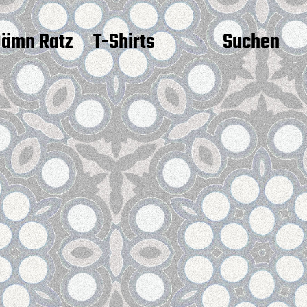
ämn Ratz
T-Shirts
Suchen