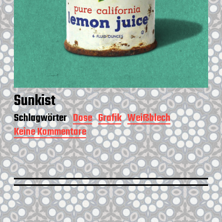
Sunkist
Schlagwörter
Dose
Grafik
Weißblech
Keine Kommentare
z
u
S
u
n
k
i
s
t