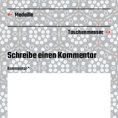
t
r
u
o
m
Medaille
s
c
h
e
Taschenmesser
Schreibe einen Kommentar
Kommentar
*