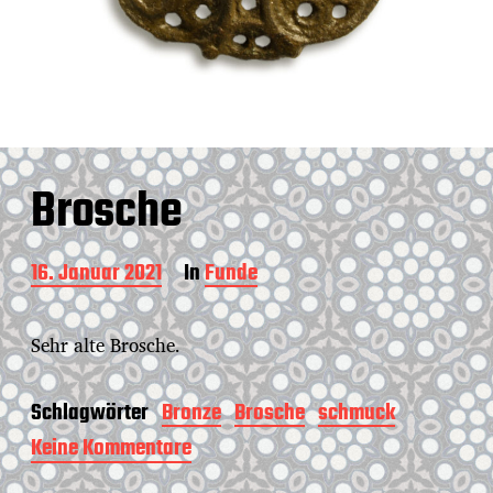
Brosche
B
16. Januar 2021
In
Funde
e
i
t
Sehr alte Brosche.
r
a
g
Schlagwörter
Bronze
Brosche
schmuck
s
Keine Kommentare
z
d
u
a
B