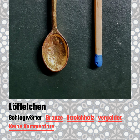
Löffelchen
Schlagwörter
Bronze
Streichholz
vergoldet
Keine Kommentare
z
u
L