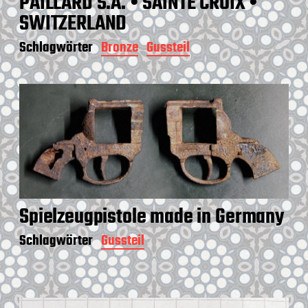
PAILLARD S.A. • SAINTE CROIX •
SWITZERLAND
Schlagwörter
Bronze
Gussteil
Spielzeugpistole made in Germany
Schlagwörter
Gussteil