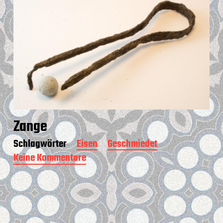
Zange
Schlagwörter
Eisen
Geschmiedet
Keine Kommentare
z
u
Z
a
n
g
e