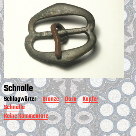
Schnalle
Schlagwörter
Bronze
Dorn
Kupfer
Schnalle
Keine Kommentare
z
u
S
c