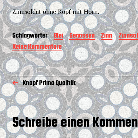
r
Zinnsoldat ohne Kopf mit Horn.
a
g
s
d
Schlagwörter
Blei
Gegossen
Zinn
Zinnsol
a
t
Keine Kommentare
z
u
u
m
Z
i
n
n
Knopf Prima Qualität
s
o
l
d
a
Schreibe einen Kommen
t