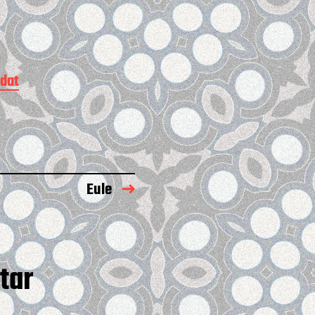
dat
Eule
tar